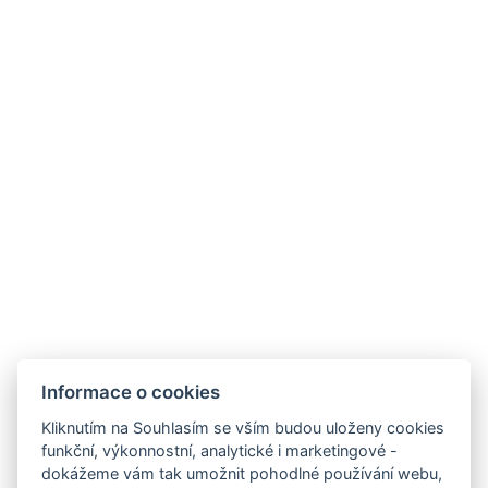
Parkoviště
REZERVOVAT NYNÍ
ZPĚT NA POKOJE
Informace o cookies
Kliknutím na Souhlasím se vším budou uloženy cookies
funkční, výkonnostní, analytické i marketingové -
dokážeme vám tak umožnit pohodlné používání webu,
E-mail: